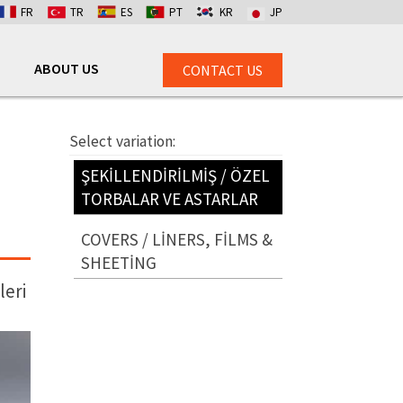
FR
TR
ES
PT
KR
JP
ABOUT US
CONTACT US
Select variation:
ŞEKILLENDIRILMIŞ / ÖZEL
TORBALAR VE ASTARLAR
COVERS / LINERS, FILMS &
SHEETING
leri