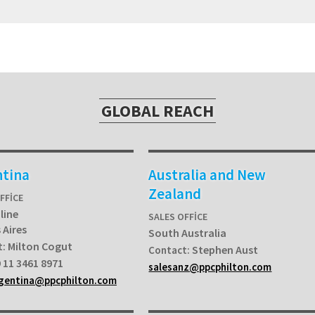
GLOBAL REACH
ntina
Australia and New
Zealand
FFICE
line
SALES OFFICE
 Aires
South Australia
Milton Cogut
t:
Stephen Aust
Contact:
 11 3461 8971
salesanz@ppcphilton.com
rgentina@ppcphilton.com