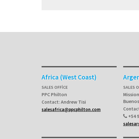
Africa (West Coast)
Arge
SALES OFFICE
SALES O
PPC Philton
Mission
Buenos
Andrew Tisi
Contact:
Contac
salesafrica@ppcphilton.com
+54 9
salesa