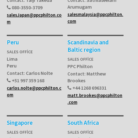
Taiji Takeda
Sathiaseelam
Contact:
Contact:
Arumugam
080-3550-3709
salesmalaysia@ppcphilton.
salesJapan@ppcphilton.co
com
m
Peru
Scandinavia and
Baltic region
SALES OFFICE
Lima
SALES OFFICE
Peru
PPC Philton
Carlos Nolte
Contact:
Matthew
Contact:
+51 997 359 168
Brookes
+44 1268 696331
carlos.nolte@ppcphilton.c
om
matt.brookes@ppcphilton
.com
Singapore
South Africa
SALES OFFICE
SALES OFFICE