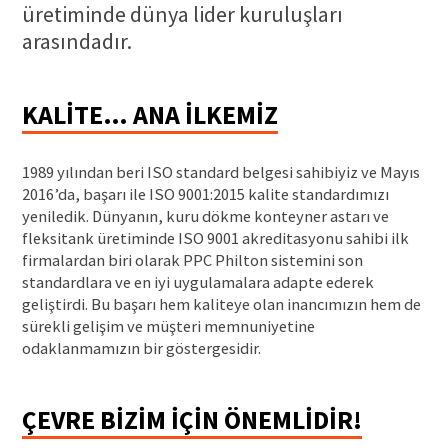
üretiminde dünya lider kuruluşları
News
arasındadır.
About us
CONTACT US
KALITE… ANA ILKEMIZ
1989 yılından beri ISO standard belgesi sahibiyiz ve Mayıs
2016’da, başarı ile ISO 9001:2015 kalite standardımızı
yeniledik. Dünyanın, kuru dökme konteyner astarı ve
fleksitank üretiminde ISO 9001 akreditasyonu sahibi ilk
firmalardan biri olarak PPC Philton sistemini son
standardlara ve en iyi uygulamalara adapte ederek
geliştirdi. Bu başarı hem kaliteye olan inancımızın hem de
sürekli gelişim ve müşteri memnuniyetine
odaklanmamızın bir göstergesidir.
ÇEVRE BIZIM IÇIN ÖNEMLIDIR!