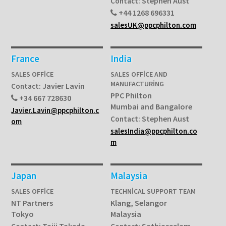
Stephen Aust
Contact:
+44 1268 696331
salesUK@ppcphilton.com
France
India
SALES OFFICE
SALES OFFICE AND
MANUFACTURING
Javier Lavin
Contact:
PPC Philton
+34 667 728630
Mumbai and Bangalore
Javier.Lavin@ppcphilton.c
Stephen Aust
Contact:
om
salesIndia@ppcphilton.co
m
Japan
Malaysia
SALES OFFICE
TECHNICAL SUPPORT TEAM
NT Partners
Klang, Selangor
Tokyo
Malaysia