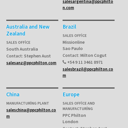
salesargentina@ppcphilto
n.com
Australia and New
Brazil
Zealand
SALES OFFICE
Missionline
SALES OFFICE
Sao Paulo
South Australia
Milton Cogut
Contact:
Stephen Aust
Contact:
+54 9 11 3461 8971
salesanz@ppcphilton.com
salesbrazil@ppcphilton.co
m
China
Europe
MANUFACTURING PLANT
SALES OFFICE AND
MANUFACTURING
saleschina@ppcphilton.co
PPC Philton
m
London