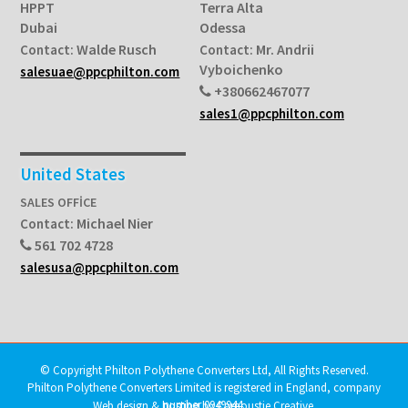
HPPT
Terra Alta
Dubai
Odessa
Walde Rusch
Mr. Andrii
Contact:
Contact:
Vyboichenko
salesuae@ppcphilton.com
+380662467077
sales1@ppcphilton.com
United States
SALES OFFICE
Michael Nier
Contact:
561 702 4728
salesusa@ppcphilton.com
© Copyright Philton Polythene Converters Ltd, All Rights Reserved.
Philton Polythene Converters Limited is registered in England, company
number 0949944.
Web design & hosting by Carnoustie Creative
.