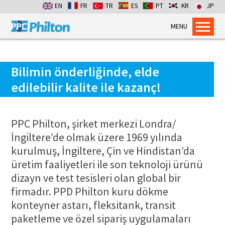
EN
FR
TR
ES
PT
KR
JP
MENU
Home
Products
Bilimin önderliğinde, elde
Dry Bulk Container Liners
edilebilir kalite ile kazanç!
Flexitanks for Liquids
Containment Bags
PPC Philton, şirket merkezi Londra/
Industrial Packaging
İngiltere’de olmak üzere 1969 yılında
Services
kurulmuş, İngiltere, Çin ve Hindistan’da
üretim faaliyetleri ile son teknoloji ürünü
Flexitank Inspection
dizayn ve test tesisleri olan global bir
Emergency Cross-pumping
firmadır. PPD Philton kuru dökme
Installation services
konteyner astarı, fleksitank, transit
Dry Bulk Emergency Response
paketleme ve özel sipariş uygulamaları