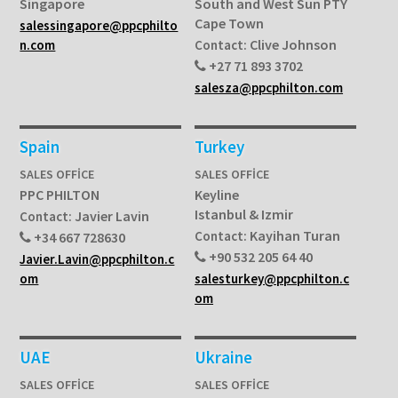
Singapore
South and West Sun PTY
Cape Town
salessingapore@ppcphilto
Clive Johnson
n.com
Contact:
+27 71 893 3702
salesza@ppcphilton.com
Spain
Turkey
SALES OFFICE
SALES OFFICE
PPC PHILTON
Keyline
Istanbul & Izmir
Javier Lavin
Contact:
Kayihan Turan
Contact:
+34 667 728630
+90 532 205 64 40
Javier.Lavin@ppcphilton.c
om
salesturkey@ppcphilton.c
om
UAE
Ukraine
SALES OFFICE
SALES OFFICE