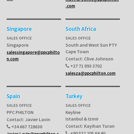
.com
Singapore
South Africa
SALES OFFICE
SALES OFFICE
Singapore
South and West Sun PTY
Cape Town
salessingapore@ppcphilto
Clive Johnson
n.com
Contact:
+27 71 893 3702
salesza@ppcphilton.com
Spain
Turkey
SALES OFFICE
SALES OFFICE
PPC PHILTON
Keyline
Istanbul & Izmir
Javier Lavin
Contact:
Kayihan Turan
Contact:
+34 667 728630
+90 532 205 64 40
Javier.Lavin@ppcphilton.c