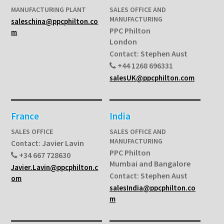
MANUFACTURING PLANT
SALES OFFICE AND
MANUFACTURING
saleschina@ppcphilton.co
PPC Philton
m
London
Stephen Aust
Contact:
+44 1268 696331
salesUK@ppcphilton.com
France
India
SALES OFFICE
SALES OFFICE AND
MANUFACTURING
Javier Lavin
Contact:
PPC Philton
+34 667 728630
Mumbai and Bangalore
Javier.Lavin@ppcphilton.c
Stephen Aust
Contact:
om
salesIndia@ppcphilton.co
m