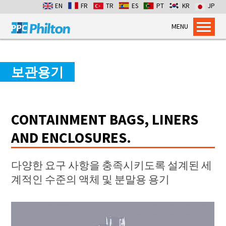
EN
FR
TR
ES
PT
KR
JP
MENU
Home
Products
보관용기
Dry Bulk Container Liners
Flexitanks for Liquids
CONTAINMENT BAGS, LINERS
Containment Bags
Industrial Packaging
AND ENCLOSURES.
Services
다양한 요구 사항을 충족시키도록 설계된 세
Flexitank Inspection
계적인 수준의 액체 및 분말용 용기
Emergency Cross-pumping
Installation services
Dry Bulk Emergency Response