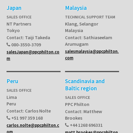
Japan
Malaysia
SALES OFFICE
TECHNICAL SUPPORT TEAM
NT Partners
Klang, Selangor
Tokyo
Malaysia
Taiji Takeda
Sathiaseelam
Contact:
Contact:
Arumugam
080-3550-3709
salesmalaysia@ppcphilton.
salesJapan@ppcphilton.co
com
m
Peru
Scandinavia and
Baltic region
SALES OFFICE
Lima
SALES OFFICE
Peru
PPC Philton
Carlos Nolte
Contact:
Matthew
Contact:
+51 997 359 168
Brookes
+44 1268 696331
carlos.nolte@ppcphilton.c
om
matt.brookes@ppcphilton