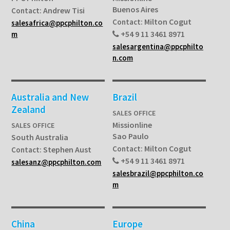
Buenos Aires
Andrew Tisi
Contact:
Milton Cogut
Contact:
salesafrica@ppcphilton.co
+54 9 11 3461 8971
m
salesargentina@ppcphilto
n.com
Australia and New
Brazil
Zealand
SALES OFFICE
Missionline
SALES OFFICE
Sao Paulo
South Australia
Milton Cogut
Contact:
Stephen Aust
Contact:
+54 9 11 3461 8971
salesanz@ppcphilton.com
salesbrazil@ppcphilton.co
m
China
Europe