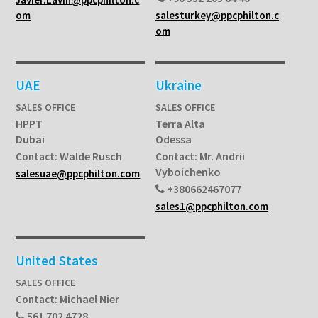
om
salesturkey@ppcphilton.c
om
UAE
Ukraine
SALES OFFICE
SALES OFFICE
HPPT
Terra Alta
Dubai
Odessa
Walde Rusch
Mr. Andrii
Contact:
Contact:
Vyboichenko
salesuae@ppcphilton.com
+380662467077
sales1@ppcphilton.com
United States
SALES OFFICE
Michael Nier
Contact:
561 702 4728